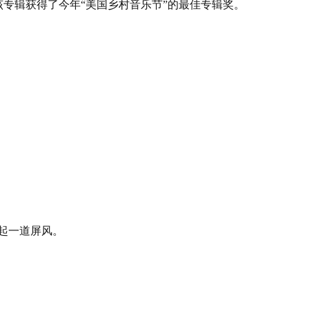
”专辑，该专辑获得了今年“美国乡村音乐节”的最佳专辑奖。
们筑起一道屏风。