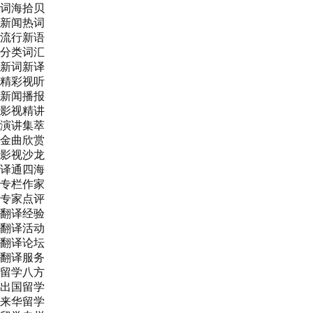
词海拾贝
新闻热词
流行新语
分类词汇
新词新译
精彩视听
新闻播报
影视精讲
演讲集萃
金曲欣赏
影视沙龙
译通四海
专栏作家
专家点评
翻译经验
翻译活动
翻译论坛
翻译服务
留学八方
出国留学
来华留学