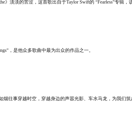
淡淡的苦涩，这首歌出自于Taylor Swift的 “Fearless
we steal things”，是他众多歌曲中最为出众的作品之一。
之一。歌声响起，如烟往事穿越时空，穿越身边的声嚣光影、车水马龙，为我