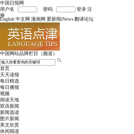
中国日报网
用户名
密码
登录
注
册
English
中文网
漫画网
爱新闻iNews
翻译论坛
中国网站品牌栏目（频道）
首页
天天读报
每日精选
每日播报
视频
阅读天地
双语新闻
新闻选读
图片新闻
美文欣赏
休闲阅读