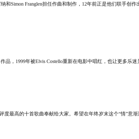
霍纳和Simon Franglen担任作曲和制作，12年前正是他们
典作品，1999年被Elvis Costello重新在电影中唱红，也让更
及好评度最高的十首歌曲奉献给大家。希望在年终岁末这个“情”意