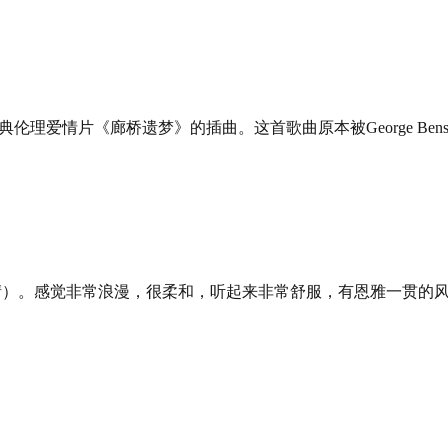
爱情片《廊桥遗梦》的插曲。这首歌曲原本被George Benson
n》（雨过天晴）。感觉非常浪漫，很柔和，听起来非常舒服，有恩雅一贯的