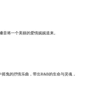
漫嗓音将一个美丽的爱情娓娓道来。
中摇曳的抒情乐曲，带出R&B的生命与灵魂，