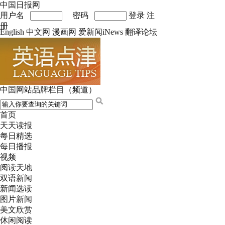
中国日报网
用户名
密码
登录
注
册
English
中文网
漫画网
爱新闻iNews
翻译论坛
中国网站品牌栏目（频道）
首页
天天读报
每日精选
每日播报
视频
阅读天地
双语新闻
新闻选读
图片新闻
美文欣赏
休闲阅读