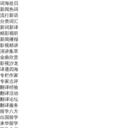
词海拾贝
新闻热词
流行新语
分类词汇
新词新译
精彩视听
新闻播报
影视精讲
演讲集萃
金曲欣赏
影视沙龙
译通四海
专栏作家
专家点评
翻译经验
翻译活动
翻译论坛
翻译服务
留学八方
出国留学
来华留学