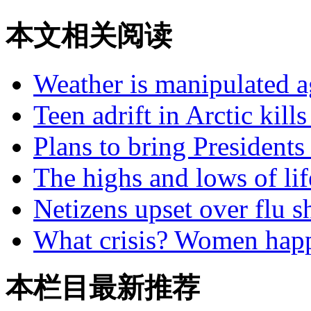
本文相关阅读
Weather is manipulated a
Teen adrift in Arctic kill
Plans to bring President
The highs and lows of lif
Netizens upset over flu s
What crisis? Women hap
本栏目最新推荐