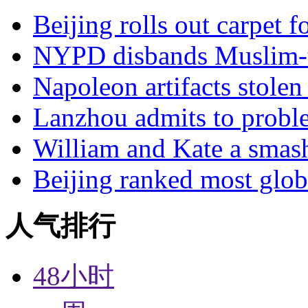
Beijing rolls out carpet f
NYPD disbands Muslim-t
Napoleon artifacts stol
Lanzhou admits to probl
William and Kate a smas
Beijing ranked most glob
人气排行
48小时