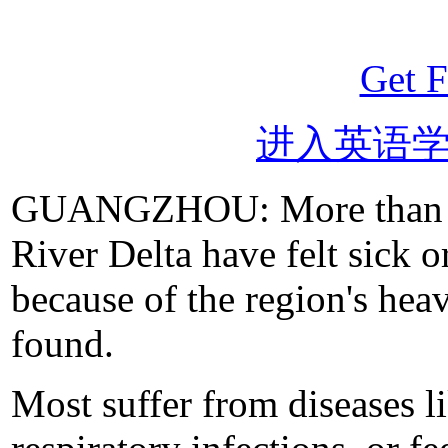
Get F
进入英语
GUANGZHOU: More than 41 
River Delta have felt sick o
because of the region's heav
found.
Most suffer from diseases l