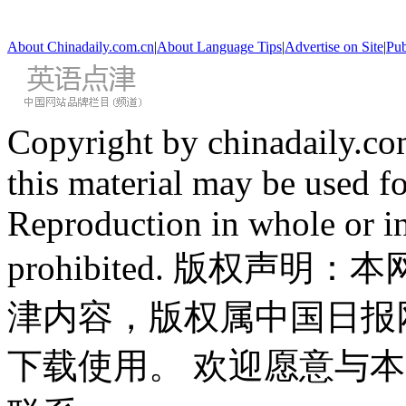
About Chinadaily.com.cn
|
About Language Tips
|
Advertise on Site
|
Pub
Copyright by chinadaily.com
this material may be used f
Reproduction in whole or in
prohibited. 版权
津内容，版权属中国日报
下载使用。 欢迎愿意与