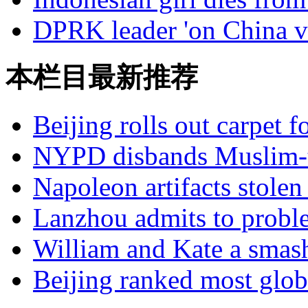
DPRK leader 'on China vi
本栏目最新推荐
Beijing rolls out carpet f
NYPD disbands Muslim-t
Napoleon artifacts stol
Lanzhou admits to probl
William and Kate a smas
Beijing ranked most glob