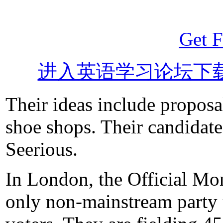
Get F
进入英语学习论坛下
Their ideas include proposa
shoe shops. Their candidate
Seerious.
In London, the Official Mo
only non-mainstream party t