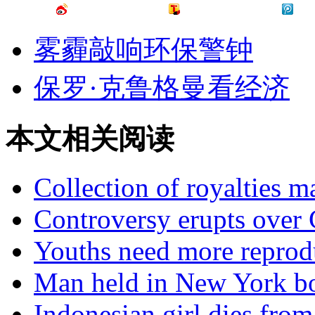
雾霾敲响环保警钟
保罗·克鲁格曼看经济
本文相关阅读
Collection of royalties 
Controversy erupts over 
Youths need more reprodu
Man held in New York b
Indonesian girl dies from 