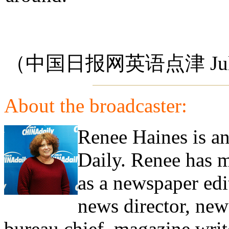
（中国日报网英语点津 Jul
About the broadcaster:
Renee Haines is an
Daily. Renee has m
as a newspaper edi
news director, new
bureau chief, magazine writ