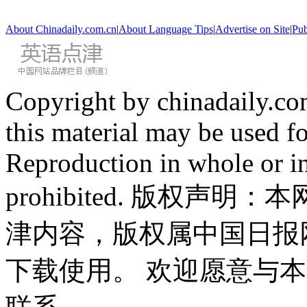
About Chinadaily.com.cn
|
About Language Tips
|
Advertise on Site
|
Pub
Copyright by chinadaily.com
this material may be used f
Reproduction in whole or in
prohibited. 版权
津内容，版权属中国日报
下载使用。 欢迎愿意与