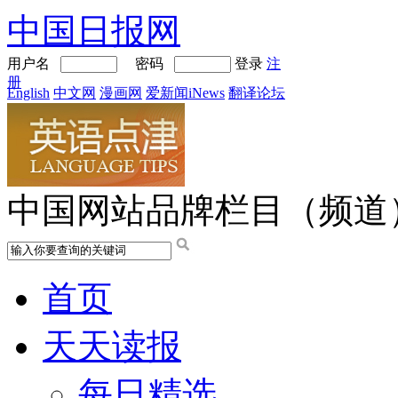
中国日报网
用户名
密码
登录
注
册
English
中文网
漫画网
爱新闻iNews
翻译论坛
中国网站品牌栏目（频道
首页
天天读报
每日精选