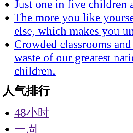
Just one in five children
The more you like yoursel
else, which makes you un
Crowded classrooms and h
waste of our greatest nat
children.
人气排行
48小时
一周