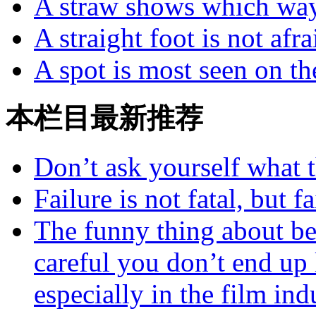
A straw shows which way
A straight foot is not afr
A spot is most seen on the
本栏目最新推荐
Don’t ask yourself what 
Failure is not fatal, but 
The funny thing about bea
careful you don’t end up
especially in the film ind