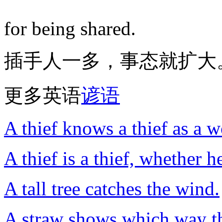
for being shared.
插手人一多，事态就扩大
更多英语
谚语
A thief knows a thief as a 
A thief is a thief, whether 
A tall tree catches the wind.
A straw shows which way t