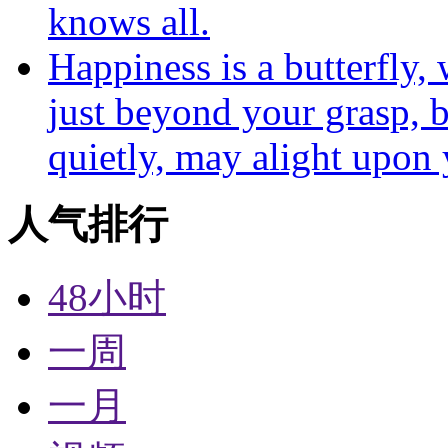
knows all.
Happiness is a butterfly,
just beyond your grasp, b
quietly, may alight upon 
人气排行
48小时
一周
一月