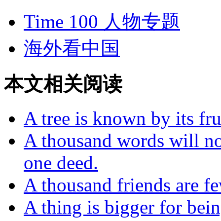
Time 100 人物专题
海外看中国
本文相关阅读
A tree is known by its fru
A thousand words will no
one deed.
A thousand friends are f
A thing is bigger for bei