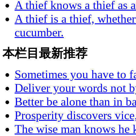
A thief knows a thief as 
A thief is a thief, whethe
cucumber.
本栏目最新推荐
Sometimes you have to fal
Deliver your words not 
Better be alone than in 
Prosperity discovers vice,
The wise man knows he k