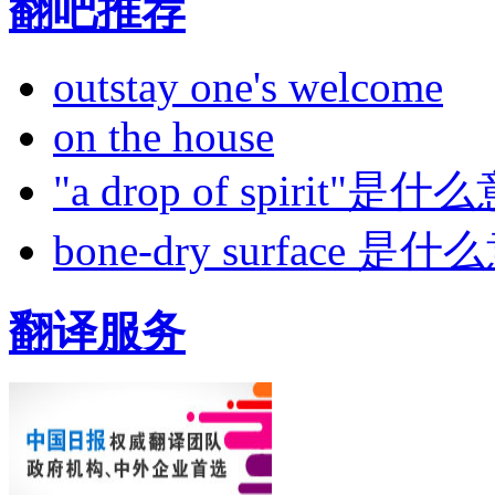
翻吧推荐
outstay one's welcome
on the house
"a drop of spirit"是什
bone-dry surface 
翻译服务