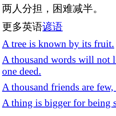
两人分担，困难减半。
更多英语
谚语
A tree is known by its fruit.
A thousand words will not l
one deed.
A thousand friends are few,
A thing is bigger for being 