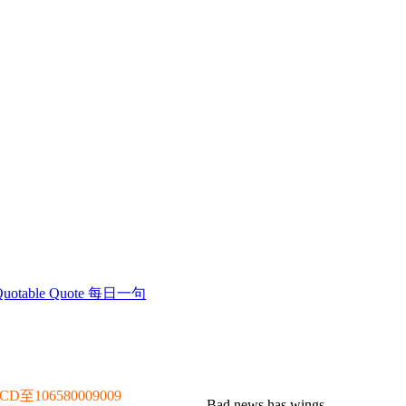
Quotable Quote 每日一句
106580009009
Bad news has wings.