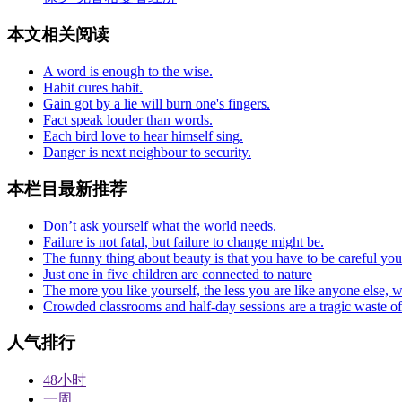
本文相关阅读
A word is enough to the wise.
Habit cures habit.
Gain got by a lie will burn one's fingers.
Fact speak louder than words.
Each bird love to hear himself sing.
Danger is next neighbour to security.
本栏目最新推荐
Don’t ask yourself what the world needs.
Failure is not fatal, but failure to change might be.
The funny thing about beauty is that you have to be careful you 
Just one in five children are connected to nature
The more you like yourself, the less you are like anyone else,
Crowded classrooms and half-day sessions are a tragic waste of 
人气排行
48小时
一周