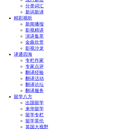
分类词汇
新词新译
精彩视听
新闻播报
影视精讲
演讲集萃
金曲欣赏
影视沙龙
译通四海
专栏作家
专家点评
翻译经验
翻译活动
翻译论坛
翻译服务
留学八方
出国留学
来华留学
留学专栏
留学英伦
英国大视野