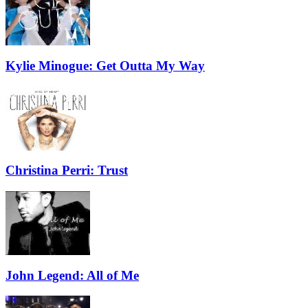
Kylie Minogue: Get Outta My Way
Christina Perri: Trust
John Legend: All of Me