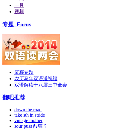
一月
视频
专题
Focus
雾霾专题
农历马年双语送祝福
双语解读十八届三中全会
翻吧推荐
down the road
take sth in stride
vintage mother
sour puss 酸猫？