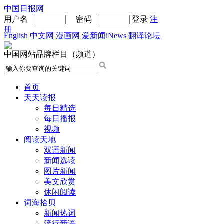
中国日报网
用户名
密码
登录
注
册
English
中文网
漫画网
爱新闻iNews
翻译论坛
中国网站品牌栏目（频道）
首页
天天读报
每日精选
每日播报
视频
阅读天地
双语新闻
新闻选读
图片新闻
美文欣赏
休闲阅读
词海拾贝
新闻热词
流行新语