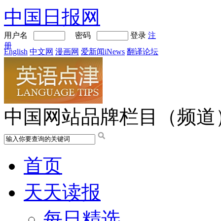
中国日报网
用户名
密码
登录
注
册
English
中文网
漫画网
爱新闻iNews
翻译论坛
中国网站品牌栏目（频道
首页
天天读报
每日精选