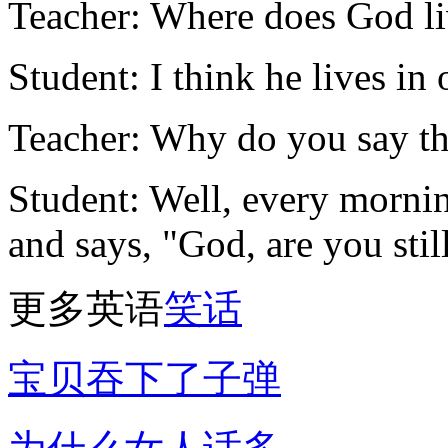
Teacher: Where does God l
Student: I think he lives in
Teacher: Why do you say th
Student: Well, every morni
and says, "God, are you still
更多英语
笑
话
宝贝吞下了子弹