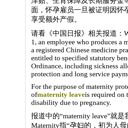
津贴、生育保障及长期服务金
面，怀孕雇员一旦被证明因怀
享受额外产假。
请看《中国日报》相关报道：With eff
1, an employee who produces a me
a registered Chinese medicine pra
entitled to specified statutory b
Ordinance, including sickness al
protection and long service paym
For the purpose of maternity prot
of
maternity leave
is required on 
disability due to pregnancy.
报道中的“maternity leave
Maternity指“孕妇的，初为