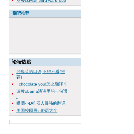
商务休闲装 third wardrobe
翻吧推荐
论坛热贴
经典英语口语,不得不看(推
荐)
I chocolate you!怎么翻译？
请教obama演讲里的一句话
晒晒小D机器人暴强的翻译
美国校园最in俗语大全