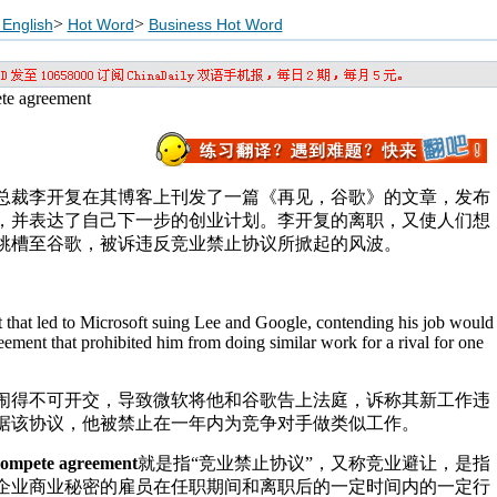
>
>
English
Hot Word
Business Hot Word
 agreement
区总裁李开复在其博客上刊发了一篇《再见，谷歌》的文章，发布
，并表达了自己下一步的创业计划。李开复的离职，又使人们想
跳槽至谷歌，被诉违反竞业禁止协议所掀起的风波。
t that led to Microsoft suing Lee and Google, contending his job would
ement that prohibited him from doing similar work for a rival for one
闹得不可开交，导致微软将他和谷歌告上法庭，诉称其新工作违
据该协议，他被禁止在一年内为竞争对手做类似工作。
compete agreement
就是指“竞业禁止协议”，又称竞业避让，是指
企业商业秘密的雇员在任职期间和离职后的一定时间内的一定行