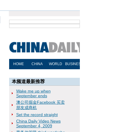
本频道最新推荐
Wake me up when
September ends
澳公司掘金Facebook 买卖
朋友成商机
Set the record straight
China Daily Video News
September 4, 2009