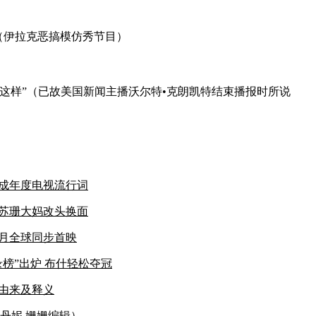
our（伊拉克恶搞模仿秀节目）
是这样”（已故美国新闻主播沃尔特•克朗凯特结束播报时所说
成年度电视流行词
苏珊大妈改头换面
月全球同步首映
录榜”出炉 布什轻松夺冠
由来及释义
丹妮 姗姗编辑）