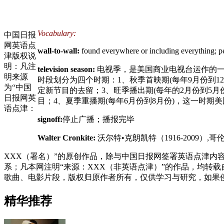
Vocabulary:
中国日报
网英语点
wall-to-wall:
found everywhere or including everyt
津版权说
明：凡注
television season:
电视季，是美国商业电视台运作的一
明来源
时段划分为四个时期：1、秋季首映期(每年9月份到1
为“中国
定新节目的去留；3、旺季播出期(每年的2月份到5
日报网英
目；4、夏季重播期(每年6月份到8月份)，这一时
语点津：
signoff:
停止广播；播报完毕
Walter Cronkite:
沃尔特•克朗凯特（1916-2009
XXX（署名）”的原创作品，除与中国日报网签署英语点津内容授
系；凡本网注明“来源：XXX（非英语点津）”的作品，均转
歌曲、电影片段，版权归原作者所有，仅供学习与研究，如果
精华推荐