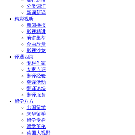
分类词汇
新词新译
精彩视听
新闻播报
影视精讲
演讲集萃
金曲欣赏
影视沙龙
译通四海
专栏作家
专家点评
翻译经验
翻译活动
翻译论坛
翻译服务
留学八方
出国留学
来华留学
留学专栏
留学英伦
英国大视野