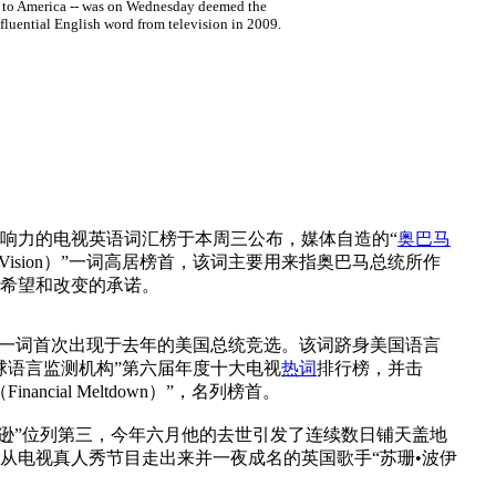
 to America -- was on Wednesday deemed the
fluential English word from television in 2009.
具影响力的电视英语词汇榜于本周三公布，媒体自造的“
奥巴马
aVision）”一词高居榜首，该词主要用来指奥巴马总统所作
希望和改变的承诺。
”一词首次出现于去年的美国总统竞选。该词跻身美国语言
球语言监测机构”第六届年度十大电视
热词
排行榜，并击
nancial Meltdown）”，名列榜首。
克逊”位列第三，今年六月他的去世引发了连续数日铺天盖地
从电视真人秀节目走出来并一夜成名的英国歌手“苏珊•波伊
。