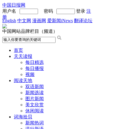
中国日报网
用户名
密码
登录
注
册
English
中文网
漫画网
爱新闻iNews
翻译论坛
中国网站品牌栏目（频道）
首页
天天读报
每日精选
每日播报
视频
阅读天地
双语新闻
新闻选读
图片新闻
美文欣赏
休闲阅读
词海拾贝
新闻热词
流行新语