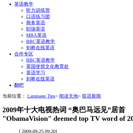
英语教学
听力训练营
口语练习团
商务英语
职场英语
MBA英语
BBC英语教学
剑桥在线英语
合作专区
BBC英语教学
英国使馆文化教育处
英语学习
剑桥在线英语
翻吧
当前位置：
Language Tips
>
阅读天地
>
双语新闻
2009年十大电视热词 “奥巴马远见”居首
"ObamaVision" deemed top TV word of 2
[ 2009-09-25 09:20]