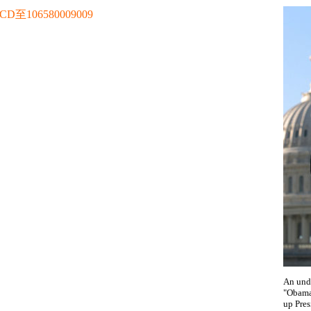
106580009009
An unda
"ObamaV
up Pres