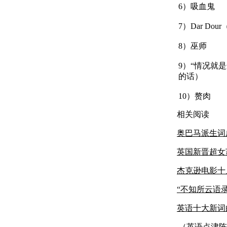
6）吸血鬼
7）Dar D
8）巫师
9）“情况就
的话）
10）赘肉
相关阅读
奥巴马派生词
英国新晋超女
杰克逊电影十
“不知所云语
英语十大新词
（英语点津陈