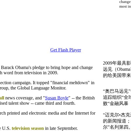
change
most in
Get Flash Player
2009年最
t Barack Obama's pledge to bring hope and change
远见（Obam
h word from television in 2009.
的给美国带来
election campaign. It topped "financial meltdown" in
group, the Global Language Monitor.
“奥巴马远见
追踪组织“全
all
news coverage, and "
Susan Boyle
" -- the British
sed talent show -- came third and fourth.
败“金融风暴（Fi
h printed and electronic media and the Internet for
“迈克尔•杰
的新闻报道；
尔”名列第四
he U.S.
television season
in late September.