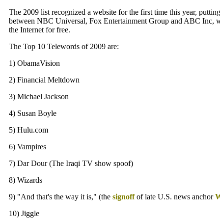
The 2009 list recognized a website for the first time this year, putt
between NBC Universal, Fox Entertainment Group and ABC Inc, w
the Internet for free.
The Top 10 Telewords of 2009 are:
1) ObamaVision
2) Financial Meltdown
3) Michael Jackson
4) Susan Boyle
5) Hulu.com
6) Vampires
7) Dar Dour (The Iraqi TV show spoof)
8) Wizards
9) "And that's the way it is," (the
signoff
of late U.S. news anchor
W
10) Jiggle