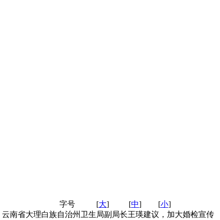
字号
[
大
]
[
中
]
[
小
]
、云南省大理白族自治州卫生局副局长王瑛建议，加大婚检宣传