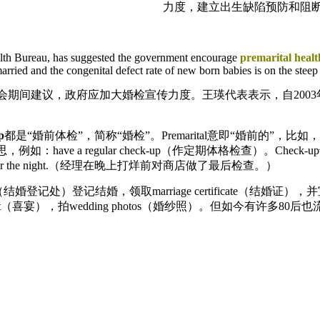
力度，建立出生缺陷预防和阻
lth Bureau, has suggested the government encourage
premarital healt
ried and the congenital defect rate of new born babies is on the steep r
会期间建议，政府应加大婚检宣传力度。王瑛代表表示，自200
p
都是“婚前体检”，简称“婚检”。Premarital意即“婚前的”，比如，
例如：have a regular check-up（作定期体格检查）。
ore closing for the night.（经理在晚上打烊前对商店做了最后检查。）
结婚登记处）登记结婚，领取marriage certificate（结婚证），
nquet（喜宴），拍wedding photos（婚纱照）。但如今有许多80后也