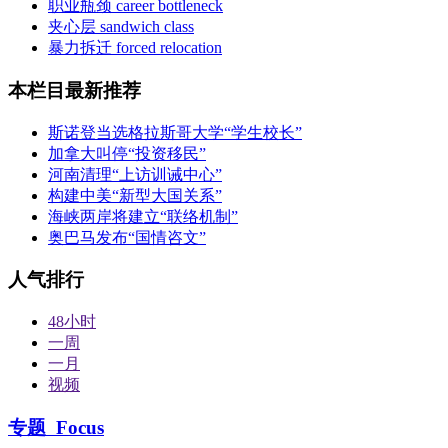
职业瓶颈 career bottleneck
夹心层 sandwich class
暴力拆迁 forced relocation
本栏目最新推荐
斯诺登当选格拉斯哥大学“学生校长”
加拿大叫停“投资移民”
河南清理“上访训诫中心”
构建中美“新型大国关系”
海峡两岸将建立“联络机制”
奥巴马发布“国情咨文”
人气排行
48小时
一周
一月
视频
专题
Focus