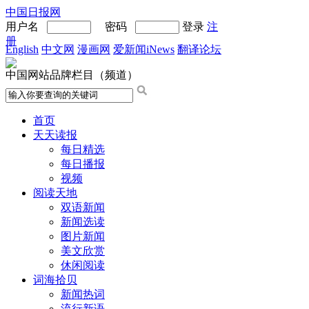
中国日报网
用户名
密码
登录
注
册
English
中文网
漫画网
爱新闻iNews
翻译论坛
中国网站品牌栏目（频道）
首页
天天读报
每日精选
每日播报
视频
阅读天地
双语新闻
新闻选读
图片新闻
美文欣赏
休闲阅读
词海拾贝
新闻热词
流行新语