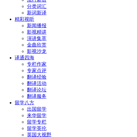
分类词汇
新词新译
精彩视听
新闻播报
影视精讲
演讲集萃
金曲欣赏
影视沙龙
译通四海
专栏作家
专家点评
翻译经验
翻译活动
翻译论坛
翻译服务
留学八方
出国留学
来华留学
留学专栏
留学英伦
英国大视野