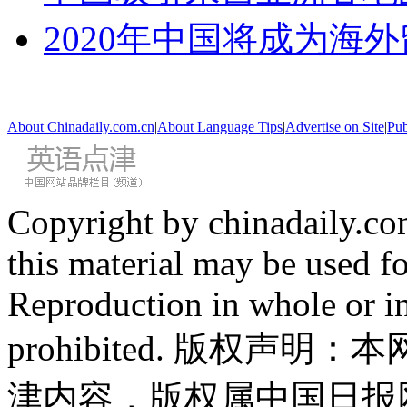
2020年中国将成为海
About Chinadaily.com.cn
|
About Language Tips
|
Advertise on Site
|
Pub
Copyright by chinadaily.com
this material may be used f
Reproduction in whole or in
prohibited. 版权
津内容，版权属中国日报