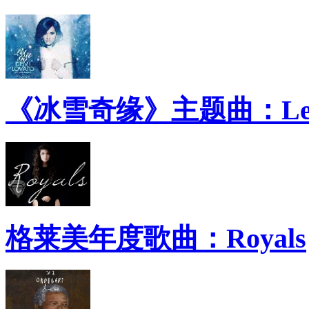
《冰雪奇缘》主题曲：Let 
格莱美年度歌曲：Royals