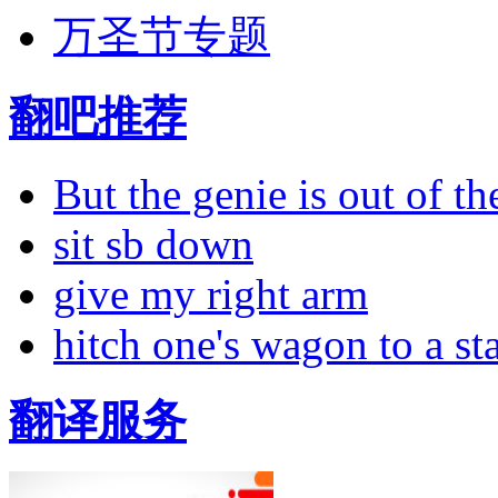
万圣节专题
翻吧推荐
But the genie is out of the
sit sb down
give my right arm
hitch one's wagon to a st
翻译服务