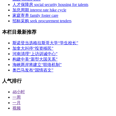
人才保障房 social security housing for talents
加息周期 interest rate hike cycle
家庭寄养 family foster care
招标采购 seek procurement tenders
本栏目最新推荐
斯诺登当选格拉斯哥大学“学生校长”
加拿大叫停“投资移民”
河南清理“上访训诫中心”
构建中美“新型大国关系”
海峡两岸将建立“联络机制”
奥巴马发布“国情咨文”
人气排行
48小时
一周
一月
视频