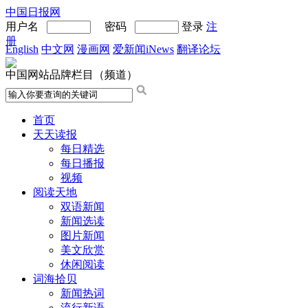
中国日报网
用户名
密码
登录
注
册
English
中文网
漫画网
爱新闻iNews
翻译论坛
中国网站品牌栏目（频道）
首页
天天读报
每日精选
每日播报
视频
阅读天地
双语新闻
新闻选读
图片新闻
美文欣赏
休闲阅读
词海拾贝
新闻热词
流行新语