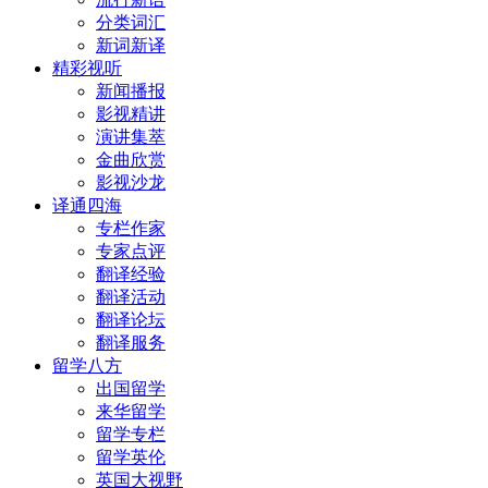
分类词汇
新词新译
精彩视听
新闻播报
影视精讲
演讲集萃
金曲欣赏
影视沙龙
译通四海
专栏作家
专家点评
翻译经验
翻译活动
翻译论坛
翻译服务
留学八方
出国留学
来华留学
留学专栏
留学英伦
英国大视野