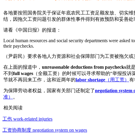
各地要按照国务院关于保证年底农民工工资足额发放、切实维
结，因拖欠工资问题引发的群体性事件得到有效预防和妥善处
请看《中国日报》的报道：
Local human resources and social security departments were asked to
their paychecks.
（尹蔚民）要求各地人力资源和社会保障部门为工资被拖欠或
在上面的报道中，
unreasonable deductions from paychecks
就是
不到
full wages
（全额工资）的时候可以寻求帮助的“举报投诉渠道”
节就不再回来工作，这和近两年的
labor shortage
（用工荒）
有
为保障劳动者权益，国家有关部门还制定了
negotiation system
准）
。
相关阅读
工伤 work-related injuries
工资协商制度 negotiation system on wages