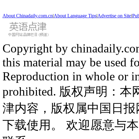
About Chinadaily.com.cn
|
About Language Tips
|
Advertise on Site
|
Pub
Copyright by chinadaily.com
this material may be used f
Reproduction in whole or in
prohibited. 版权
津内容，版权属中国日报
下载使用。 欢迎愿意与