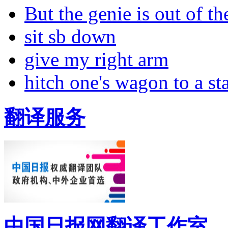
But the genie is out of the
sit sb down
give my right arm
hitch one's wagon to a st
翻译服务
中国日报网翻译工作室