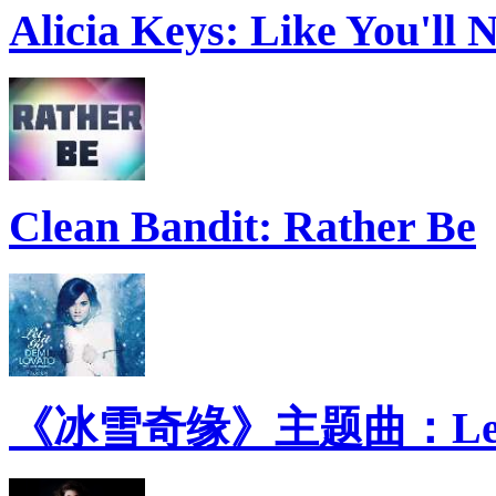
Alicia Keys: Like You'll
Clean Bandit: Rather Be
《冰雪奇缘》主题曲：Let 