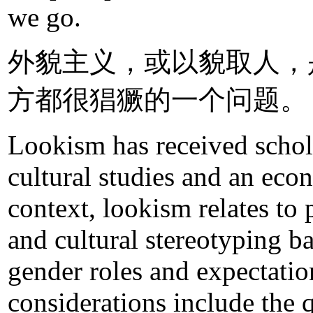
we go.
外貌主义，或以貌取人，
方都很猖獗的一个问题。
Lookism has received schola
cultural studies and an eco
context, lookism relates to
and cultural stereotyping b
gender roles and expectati
considerations include the 