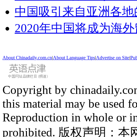
中国吸引来自亚洲各地
2020年中国将成为海
About Chinadaily.com.cn
|
About Language Tips
|
Advertise on Site
|
Pub
Copyright by chinadaily.com
this material may be used f
Reproduction in whole or in
prohibited. 版权