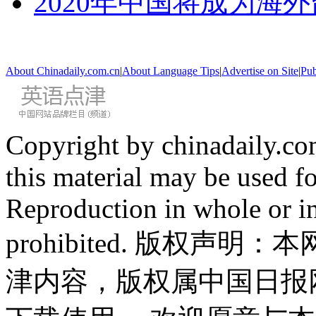
2020年中国将成为海
About Chinadaily.com.cn
|
About Language Tips
|
Advertise on Site
|
Pub
Copyright by chinadaily.com
this material may be used f
Reproduction in whole or in
prohibited. 版权
津内容，版权属中国日报