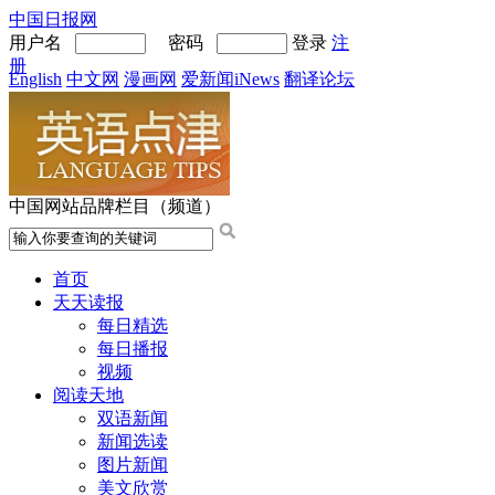
中国日报网
用户名
密码
登录
注
册
English
中文网
漫画网
爱新闻iNews
翻译论坛
中国网站品牌栏目（频道）
首页
天天读报
每日精选
每日播报
视频
阅读天地
双语新闻
新闻选读
图片新闻
美文欣赏