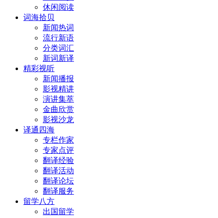
休闲阅读
词海拾贝
新闻热词
流行新语
分类词汇
新词新译
精彩视听
新闻播报
影视精讲
演讲集萃
金曲欣赏
影视沙龙
译通四海
专栏作家
专家点评
翻译经验
翻译活动
翻译论坛
翻译服务
留学八方
出国留学