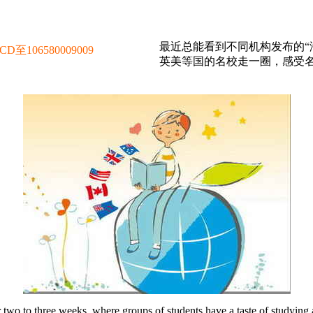
最近总能看到不同机构发布的“
106580009009
英美等国的名校走一圈，感受
or two to three weeks, where groups of students have a taste of studying