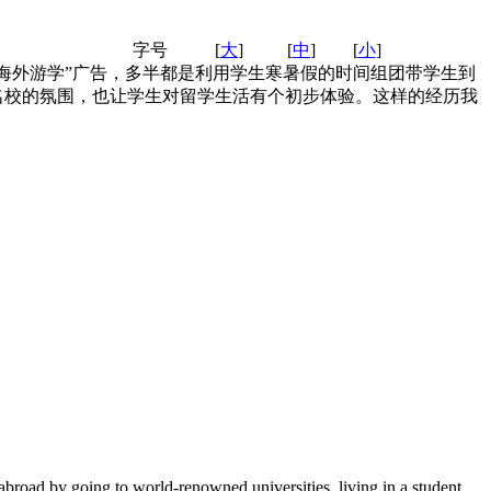
字号
[
大
]
[
中
]
[
小
]
海外游学”广告，多半都是利用学生寒暑假的时间组团带学生到
名校的氛围，也让学生对留学生活有个初步体验。这样的经历我
 abroad by going to world-renowned universities, living in a student