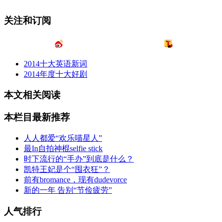
关注和订阅
2014十大英语新词
2014年度十大好剧
本文相关阅读
本栏目最新推荐
人人都爱“欢乐喵星人”
最In自拍神棍selfie stick
时下流行的“手办”到底是什么？
凯特王妃是个“囤衣狂”？
前有bromance，现有dudevorce
新的一年 告别“节俭疲劳”
人气排行