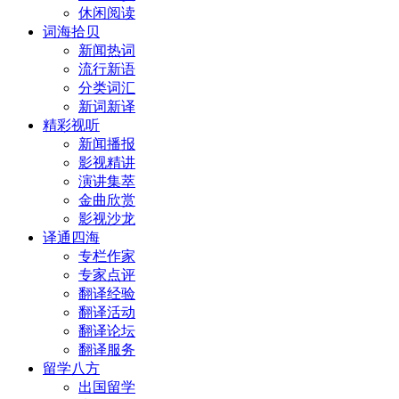
休闲阅读
词海拾贝
新闻热词
流行新语
分类词汇
新词新译
精彩视听
新闻播报
影视精讲
演讲集萃
金曲欣赏
影视沙龙
译通四海
专栏作家
专家点评
翻译经验
翻译活动
翻译论坛
翻译服务
留学八方
出国留学