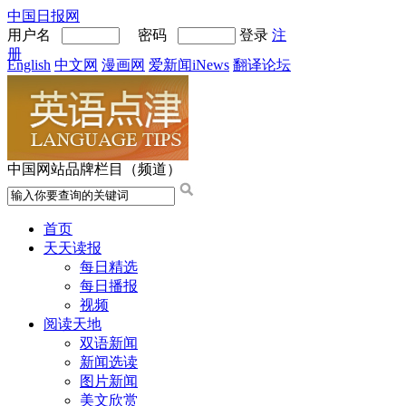
中国日报网
用户名
密码
登录
注
册
English
中文网
漫画网
爱新闻iNews
翻译论坛
中国网站品牌栏目（频道）
首页
天天读报
每日精选
每日播报
视频
阅读天地
双语新闻
新闻选读
图片新闻
美文欣赏