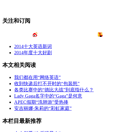
关注和订阅
2014十大英语新词
2014年度十大好剧
本文相关阅读
我们都在用“网络英语”
收到快递后打不开时的“包装怒”
各类比赛中的“德比大战”到底指什么？
Lady Gaga名字中的“Gaga”是何意
APEC假期“洗肺游”受热捧
安吉丽娜·朱莉的“彩虹家庭”
本栏目最新推荐