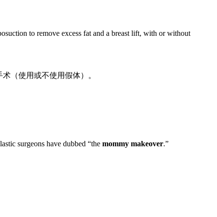
suction to remove excess fat and a breast lift, with or without
手术（使用或不使用假体）。
plastic surgeons have dubbed “the
mommy makeover
.”