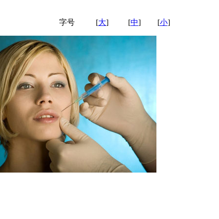
字号
[
大
]
[
中
]
[
小
]