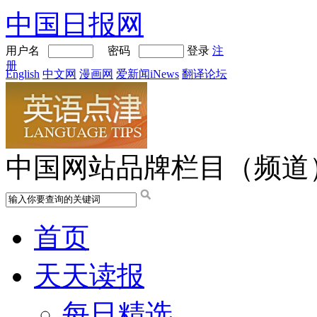
中国日报网
用户名
密码
登录
注
册
English
中文网
漫画网
爱新闻iNews
翻译论坛
中国网站品牌栏目（频道
首页
天天读报
每日精选