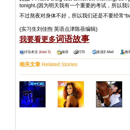
tonight.(因为明天我有一个重要的考试，所以
不过熬夜对身体不好，所以我们还是不要经常“burn the 
(实习生刘佳煦 英语点津陈蓓编辑)
词语故事
我要看更多
讨论本文
(total
3
)
保存
打印
发送
E-Mail
推
相关文章
Related Stories