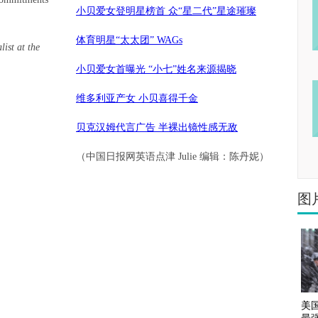
小贝爱女登明星榜首 众“星二代”星途璀璨
体育明星“太太团” WAGs
list at the
小贝爱女首曝光 “小七”姓名来源揭晓
维多利亚产女 小贝喜得千金
贝克汉姆代言广告 半裸出镜性感无敌
（中国日报网英语点津 Julie 编辑：陈丹妮）
图
美