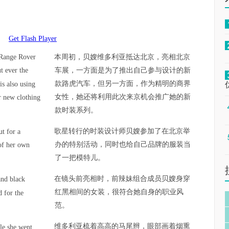
Get Flash Player
 Range Rover
本周初，贝嫂维多利亚抵达北京，亮相北京
ut ever the
车展，一方面是为了推出自己参与设计的新
款路虎汽车，但另一方面，作为精明的商界
s also using
女性，她还将利用此次来京机会推广她的新
r new clothing
款时装系列。
歌星转行的时装设计师贝嫂参加了在北京举
t for a
办的特别活动，同时也给自己品牌的服装当
 of her own
了一把模特儿。
在镜头前亮相时，前辣妹组合成员贝嫂身穿
and black
红黑相间的女装，很符合她自身的职业风
d for the
范。
维多利亚梳着高高的马尾辫，眼部画着烟熏
ile she went