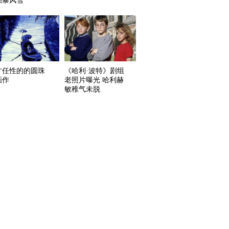
强暴风雪
才任性的的圆珠
《哈利·波特》剧组
画作
老照片曝光 哈利赫
敏稚气未脱