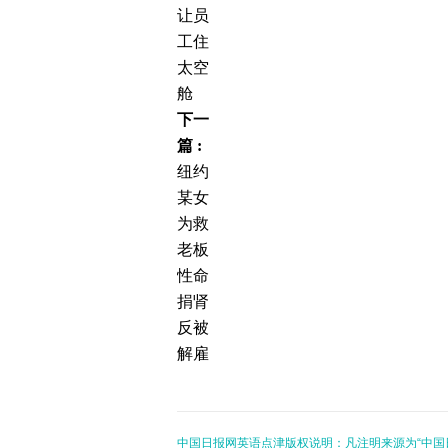
让员
工住
太空
舱
下一
篇 :
纽约
某女
为救
老板
性命
捐肾
反被
解雇
中国日报网英语点津版权说明：凡注明来源为“中国