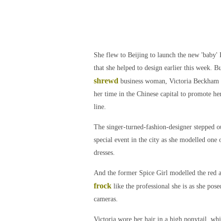
She flew to Beijing to launch the new 'baby'
that she helped to design earlier this week. B
shrewd
business woman, Victoria Beckham i
her time in the Chinese capital to promote he
line.
The singer-turned-fashion-designer stepped ou
special event in the city as she modelled one
dresses.
And the former Spice Girl modelled the red 
frock
like the professional she is as she pose
cameras.
Victoria wore her hair in a high ponytail, wh