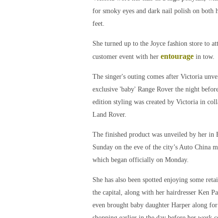
for smoky eyes and dark nail polish on both 
feet.
She turned up to the Joyce fashion store to at
entourage
customer event with her
in tow.
The singer's outing comes after Victoria unv
exclusive 'baby' Range Rover the night before
edition styling was created by Victoria in col
Land Rover.
The finished product was unveiled by her in 
Sunday on the eve of the city’s Auto China 
which began officially on Monday.
She has also been spotted enjoying some retai
the capital, along with her hairdresser Ken P
even brought baby daughter Harper along fo
shopping earlier in the day before her work