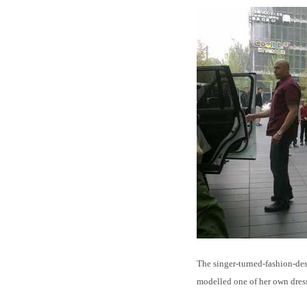
The singer-turned-fashion-desi
modelled one of her own dres