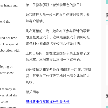
妆，手指和脚趾上都涂着黑色的指甲油。
her hands and
她和随行人员一起出现在乔伊斯时装店，参
加客户活动。
tend the
此次亮相前一晚，她发布了参与设计的最新
限量版路虎汽车。这款限量版汽车的风格是
eiled her new
维多利亚和路虎汽车公司合作设计的。
. The special
laboration with
上周日晚间，她在北京国际车展上发布了这
款汽车。本届车展从本周一正式开始。
Beijing on
她还被拍到和发型师肯-帕维斯一起在北京扫
motor show
货，甚至在工作还没完成时抱着女儿哈珀去
购物。
l therapy in
相关阅读
aves. And she
r some
贝嫂将出任英国海外形象大使
 commitments