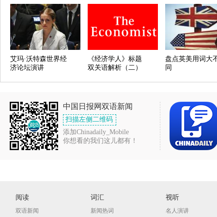
艾玛·沃特森世界经
《经济学人》标题
盘点英美用词大
济论坛演讲
双关语解析（二）
同
中国日报网双语新闻
扫描左侧二维码
添加Chinadaily_Mobile
你想看的我们这儿都有！
阅读
词汇
视听
双语新闻
新闻热词
名人演讲