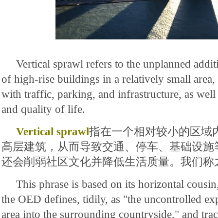
Vertical sprawl refers to the unplanned addi
of high-rise buildings in a relatively small area
with traffic, parking, and infrastructure, as well
and quality of life.
Vertical sprawl
指在一个相对较小的区域
高层建筑，从而导致交通、停车、基础设施
还会削弱社区文化并降低生活质量。我们称之
This phrase is based on its horizontal cousi
the OED defines, tidily, as "the uncontrolled e
area into the surrounding countryside," and tra