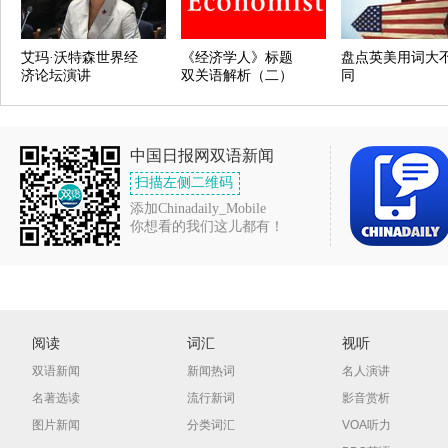
艾玛·沃特森世界经
《经济学人》标题
盘点英美用词大
济论坛演讲
双关语解析（二）
同
中国日报网双语新闻
扫描左侧二维码
添加Chinadaily_Mobile
你想看的我们这儿都有！
阅读
词汇
视听
双语新闻
新闻热词
名人演讲
名著选读
流行新词
影音赏析
图片新闻
分类词汇
VOA听力