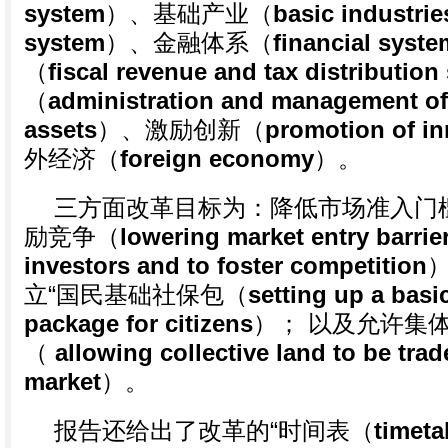
system
）、基础产业（
basic industrie
system
）、金融体系（
financial syste
（
fiscal revenue and tax distribution
（
administration and management of
assets
）、激励创新（
promotion of in
外经济（
foreign economy
）。
三方面改革目标为：降低市场准入门
励竞争（
lowering market entry barrier
investors and to foster competition
立“国民基础社保包（
setting up a basic
package for citizens
）； 以及允许集
（
allowing collective land to be trad
market
）。
报告还给出了改革的“时间表（
timeta