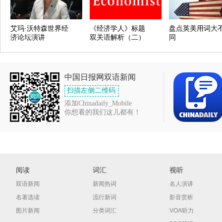
艾玛·沃特森世界经
《经济学人》标题
盘点英美用词大
济论坛演讲
双关语解析（二）
同
中国日报网双语新闻
扫描左侧二维码
添加Chinadaily_Mobile
你想看的我们这儿都有！
阅读
词汇
视听
双语新闻
新闻热词
名人演讲
名著选读
流行新词
影音赏析
图片新闻
分类词汇
VOA听力