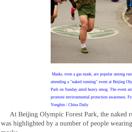
Masks, even a gas mask, are popular among run
attending a "naked running" event at Beijing Ol
Park on Sunday amid heavy smog. The event ai
promote environmental protection awareness. F
Yongbin / China Daily
At Beijing Olympic Forest Park, the naked 
was highlighted by a number of people wearin