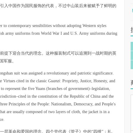
引入中国作为国民服饰的代表，不过中山装后来被赋予了鲜明的
r to contemporary sensibilities without adopting Western styles
ritish army uniforms from World War I and U.S. Army uniforms during
前提下迎合当代的理念。这种服装制式可以追溯到一战时期的英
国军服。
ngshan suit was assigned a revolutionary and patriotic significance.
r Virtues cited in the classic
Guanzi
: Propriety, Justice, Honesty, and
 to represent the five Yuans (branches of government)–legislation,
risdiction–cited in the constitution of the Republic of China and the
Three Principles of the People: Nationalism, Democracy, and People's
that are usually composed of two layers of cloth, the jacket is in a
ce.
了一层革命和爱国的理念。四个兜代表《管子》中的“四维”：礼、