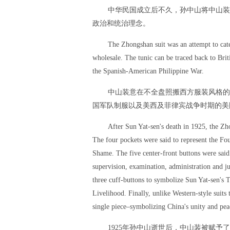
中华民国成立后不久，孙中山将中山装
政治和统治理念。
The Zhongshan suit was an attempt to cate
wholesale. The tunic can be traced back to B
the Spanish-American Philippine War.
中山装意在不全盘照搬西方服装风格的
国军队制服以及美西及菲律宾战争时期的美
After Sun Yat-sen's death in 1925, the Zho
The four pockets were said to represent the Fou
Shame. The five center-front buttons were said
supervision, examination, administration and ju
three cuff-buttons to symbolize Sun Yat-sen's 
Livelihood. Finally, unlike Western-style suits 
single piece–symbolizing China's unity and pea
1925年孙中山逝世后，中山装被赋予