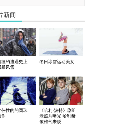
片新闻
国纽约遭遇史上
冬日冰雪运动美女
强暴风雪
才任性的的圆珠
《哈利·波特》剧组
画作
老照片曝光 哈利赫
敏稚气未脱