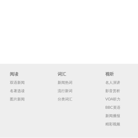
阅读
词汇
视听
双语新闻
新闻热词
名人演讲
名著选读
流行新词
影音赏析
图片新闻
分类词汇
VOA听力
BBC英语
新闻播报
精彩视频