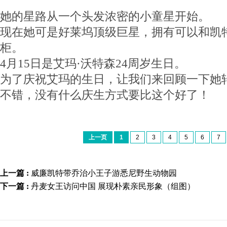
她的星路从一个头发浓密的小童星开始。
现在她可是好莱坞顶级巨星，拥有可以和凯
柜。
4月15日是艾玛·沃特森24周岁生日。
为了庆祝艾玛的生日，让我们来回顾一下她转
不错，没有什么庆生方式要比这个好了！
上一页
1
2
3
4
5
6
7
上一篇 :
威廉凯特带乔治小王子游悉尼野生动物园
下一篇 :
丹麦女王访问中国 展现朴素亲民形象（组图）