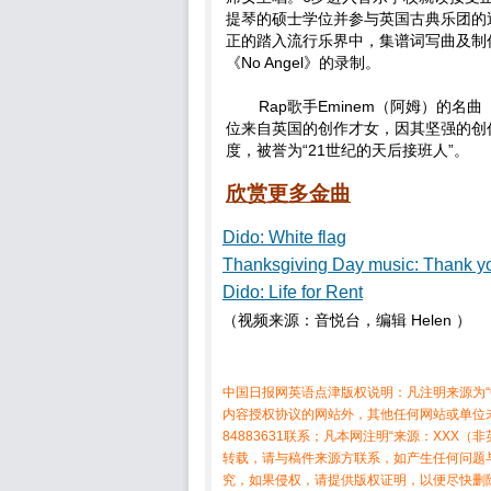
提琴的硕士学位并参与英国古典乐团的巡回
正的踏入流行乐界中，集谱词写曲及制作
《No Angel》的录制。
Rap歌手Eminem（阿姆）的名曲
位来自英国的创作才女，因其坚强的创
度，被誉为“21世纪的天后接班人”。
欣赏更多金曲
Dido: White flag
Thanksgiving Day music: Thank y
Dido: Life for Rent
（视频来源：音悦台，编辑 Helen ）
中国日报网英语点津版权说明：凡注明来源为“
内容授权协议的网站外，其他任何网站或单位未
84883631联系；凡本网注明“来源：XX
转载，请与稿件来源方联系，如产生任何问题
究，如果侵权，请提供版权证明，以便尽快删