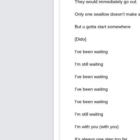
They would immediately go out.
Only one swallow doesn't make
But u gotta start somewhere
[Dido]
I've been waiting
I'm still waiting
I've been waiting
I've been waiting
I've been waiting
I'm still waiting
I'm with you (with you)
It's always one step too far