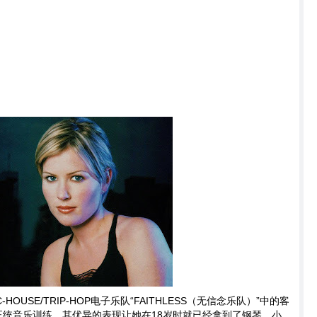
HOUSE/TRIP-HOP电子乐队“FAITHLESS（无信念乐队）”中的客
正统音乐训练，其优异的表现让她在18岁时就已经拿到了钢琴、小