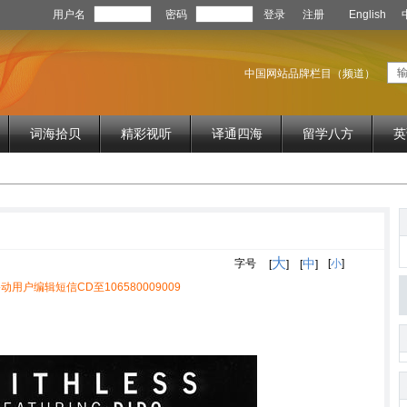
用户名
密码
登录
注册
English
中国网站品牌栏目（频道）
词海拾贝
精彩视听
译通四海
留学八方
英
大
中
字号
[
小
]
[
]
[
]
动用户编辑短信CD至106580009009