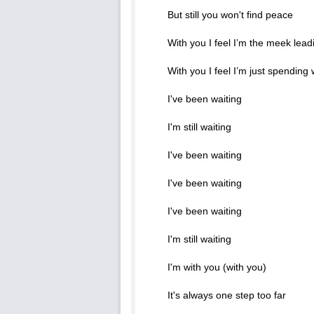
But still you won't find peace
With you I feel I’m the meek lead
With you I feel I’m just spending
I've been waiting
I'm still waiting
I've been waiting
I've been waiting
I've been waiting
I'm still waiting
I'm with you (with you)
It's always one step too far