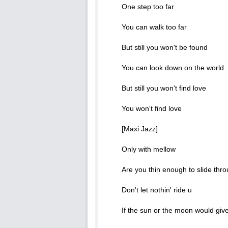
One step too far
You can walk too far
But still you won't be found
You can look down on the world
But still you won't find love
You won't find love
[Maxi Jazz]
Only with mellow
Are you thin enough to slide thr
Don't let nothin' ride u
If the sun or the moon would giv