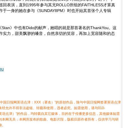
表演，直到1995年参与其兄ROLLO所组的FAITHLESS才算真
于一身的她在参与《SUNDAY8PM》时也开始其首张个人专辑
《Stan》中也有Dido的献声，她唱的就是那首著名的ThankYou。这
作实力，甜美飘渺的嗓音，自然亲切的笑容，再加上宽容随和的态
ou
中国日报网英语点津：XXX（署名）”的原创作品，除与中国日报网签署英语点津
经允许不得非法盗链、转载和使用，违者必究。如需使用，请与010-
X（非英语点津）”的作品，均转载自其它媒体，目的在于传播更多信息，其他媒体如需
与本网无关；本网所发布的歌曲、电影片段，版权归原作者所有，仅供学习与研
除。