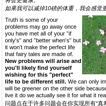
将会更健康。
如果我可以减掉10磅的体重，我会感觉
Truth is some of your
problems may go away once
you have met all of your "if
only's" and "better when's" but
it won't make the perfect life
that fairy tales are made of.
New problems will arise and
you'll likely find yourself
wishing for this "perfect"
life to be different still.
We can only ima
will be greener on the other side becaus
live it do we actually see it for what it real
问题点在于许多问题会在你实现所有“真希