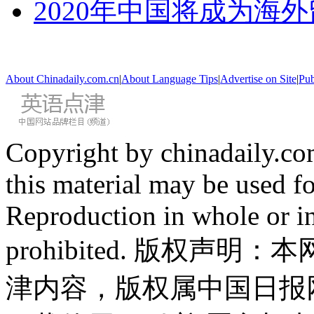
2020年中国将成为海
About Chinadaily.com.cn
|
About Language Tips
|
Advertise on Site
|
Pub
Copyright by chinadaily.com
this material may be used f
Reproduction in whole or in
prohibited. 版权
津内容，版权属中国日报