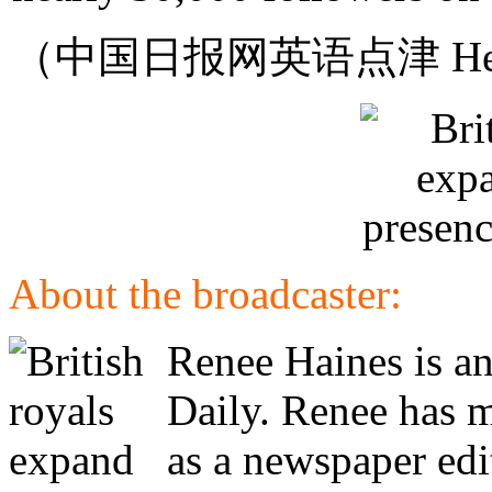
（中国日报网英语点津 Hel
About the broadcaster:
Renee Haines is an
Daily. Renee has m
as a newspaper edi