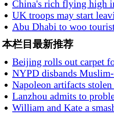
China's rich flying high i
UK troops may start leav
Abu Dhabi to woo tourists
本栏目最新推荐
Beijing rolls out carpet f
NYPD disbands Muslim-t
Napoleon artifacts stol
Lanzhou admits to probl
William and Kate a smas