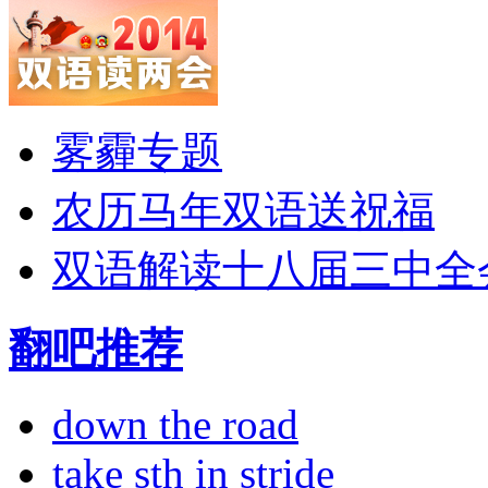
雾霾专题
农历马年双语送祝福
双语解读十八届三中全
翻吧推荐
down the road
take sth in stride