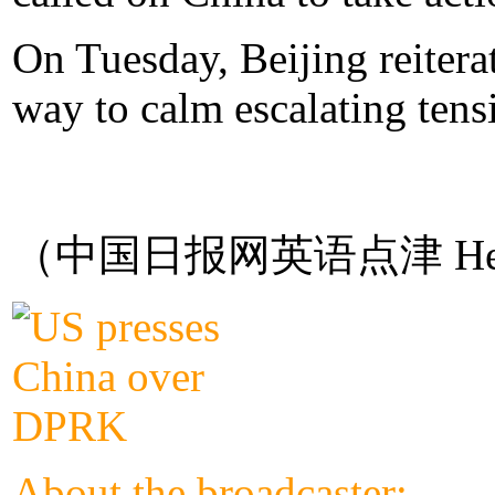
On Tuesday, Beijing reitera
way to calm escalating tens
（中国日报网英语点津 Hel
About the broadcaster: