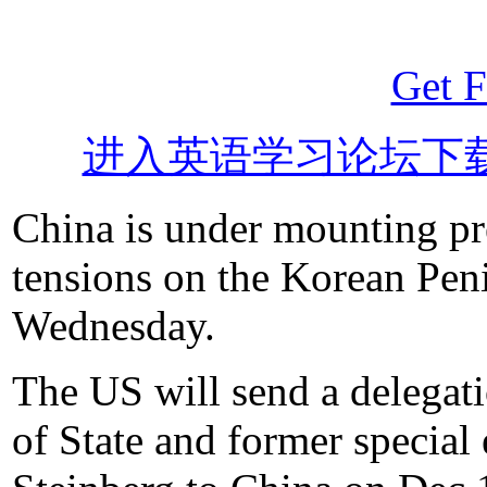
Get F
进入英语学习论坛下
China is under mounting pre
tensions on the Korean Pen
Wednesday.
The US will send a delegat
of State and former specia