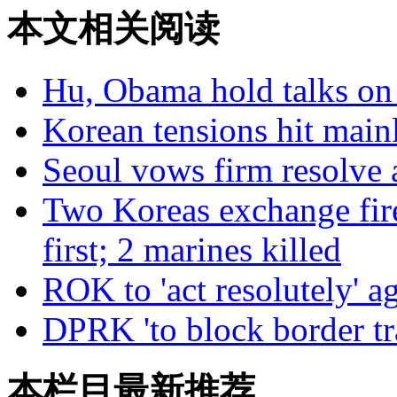
本文相关阅读
Hu, Obama hold talks on
Korean tensions hit main
Seoul vows firm resolve
Two Koreas exchange fir
first; 2 marines killed
ROK to 'act resolutely' 
DPRK 'to block border tra
本栏目最新推荐