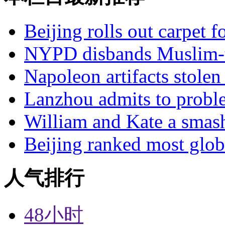
Beijing rolls out carpet f
NYPD disbands Muslim-t
Napoleon artifacts stol
Lanzhou admits to probl
William and Kate a smas
Beijing ranked most glob
人气排行
48小时