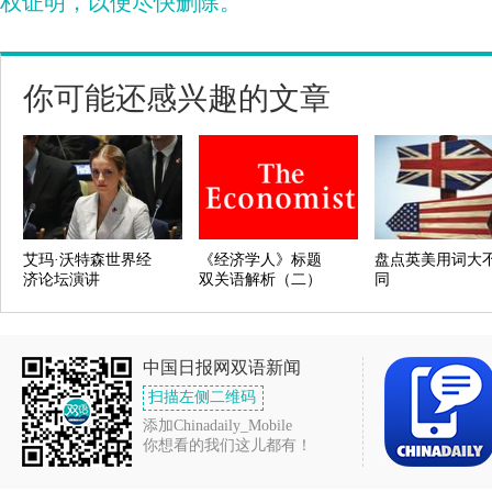
权证明，以便尽快删除。
你可能还感兴趣的文章
艾玛·沃特森世界经
《经济学人》标题
盘点英美用词大
济论坛演讲
双关语解析（二）
同
中国日报网双语新闻
扫描左侧二维码
添加Chinadaily_Mobile
你想看的我们这儿都有！