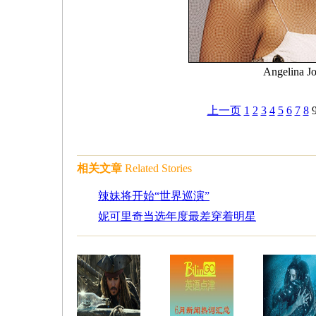
Angelina Jo
上一页
1
2
3
4
5
6
7
8
相关文章
Related Stories
辣妹将开始“世界巡演”
妮可里奇当选年度最差穿着明星