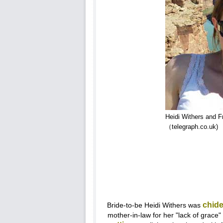
Heidi Withers and F
（telegraph.co.uk)
chid
Bride-to-be Heidi Withers was
mother-in-law for her "lack of grace"