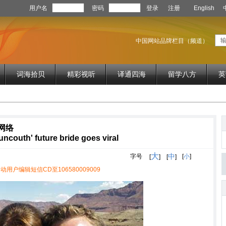
用户名
密码
登录
注册
English
中国网站品牌栏目（频道）
词海拾贝
精彩视听
译通四海
留学八方
英
网络
uncouth' future bride goes viral
大
中
字号
[
小
]
[
]
[
]
动用户编辑短信CD至106580009009