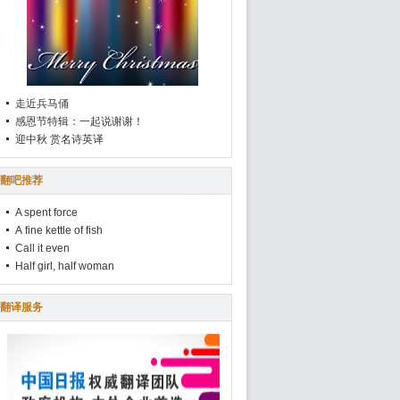
走近兵马俑
感恩节特辑：一起说谢谢！
迎中秋 赏名诗英译
翻吧推荐
A spent force
A fine kettle of fish
Call it even
Half girl, half woman
翻译服务