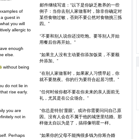
邮件继续写道：“以下是你缺乏教养的一些
examples of
例子：当你去别人家做客时，除非你确定对
a guest in
某些食物过敏，否则不要公然对食物挑三拣
what you will
四。”
ively allergic to
“不要和别人说你还没吃饱。要等别人开始
用餐后你再开始。”
 have enough
ne else.
“如果主人没有主动要你添加饭菜，不要额
外添加。”
s
without being
“在别人家做客时，如果家人习惯早起，你
就不要熬夜。你的行为要符合起居习惯。”
u do not lie in
hat rise early.
“任何时候你都不要在你未来的亲人面前无
礼，尤其是在公众场合。”
ily you are
“你总是特别‘显眼’。或许你需要问问自己原
initely not in
因。没有人会在不属于他的城堡里结婚。那
样做太自以为是了，搞得像明星一样。
self. Perhaps
“如果你的父母不能掏很多钱为你筹办婚