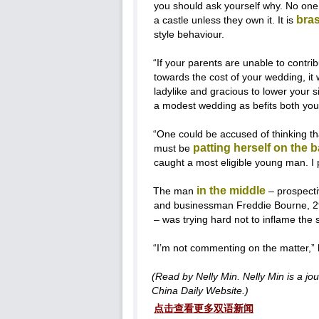
you should ask yourself why. No one
bra
a castle unless they own it. It is
style behaviour.
“If your parents are unable to contr
towards the cost of your wedding, it
ladylike and gracious to lower your 
a modest wedding as befits both you
“One could be accused of thinking th
patting herself on the 
must be
caught a most eligible young man. I p
in the middle
The man
– prospect
and businessman Freddie Bourne, 2
– was trying hard not to inflame the s
“I’m not commenting on the matter,” 
(Read by Nelly Min. Nelly Min is a jour
China Daily Website.)
点击查看更多双语新闻