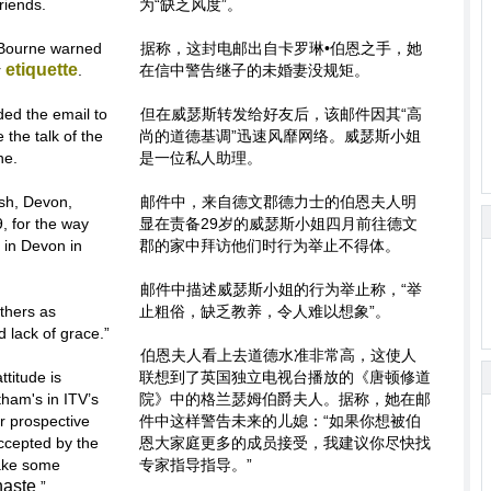
riends.
为“缺乏风度”。
 Bourne warned
据称，这封电邮出自卡罗琳•伯恩之手，她
etiquette
r
.
在信中警告继子的未婚妻没规矩。
ded the email to
但在威瑟斯转发给好友后，该邮件因其“高
 the talk of the
尚的道德基调”迅速风靡网络。威瑟斯小姐
ne.
是一位私人助理。
ish, Devon,
邮件中，来自德文郡德力士的伯恩夫人明
, for the way
显在责备29岁的威瑟斯小姐四月前往德文
 in Devon in
郡的家中拜访他们时行为举止不得体。
邮件中描述威瑟斯小姐的行为举止称，“举
ithers as
止粗俗，缺乏教养，令人难以想象”。
 lack of grace.”
伯恩夫人看上去道德水准非常高，这使人
titude is
联想到了英国独立电视台播放的《唐顿修道
ham's in ITV’s
院》中的格兰瑟姆伯爵夫人。据称，她在邮
r prospective
件中这样警告未来的儿媳：“如果你想被伯
accepted by the
恩大家庭更多的成员接受，我建议你尽快找
take some
专家指导指导。”
haste
.”