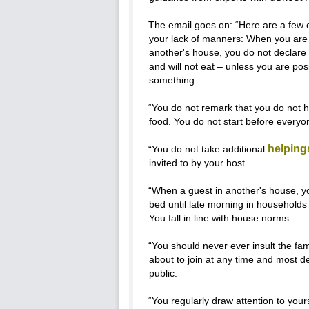
The email goes on: “Here are a few 
your lack of manners: When you are 
another's house, you do not declare 
and will not eat – unless you are posit
something.
“You do not remark that you do not
food. You do not start before everyo
helping
“You do not take additional
invited to by your host.
“When a guest in another's house, yo
bed until late morning in households t
You fall in line with house norms.
“You should never ever insult the fam
about to join at any time and most def
public.
“You regularly draw attention to your