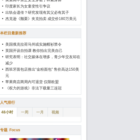
英某高中禁止女生穿裙子和紧身裤
印度家长为女童变性引争议
出轨会遗传？研究发现有其父必有其子
杰克逊《颤栗》夹克拍卖 成交价180万美元
本栏目最新推荐
美国俄克拉荷马州或实施帽衫禁令
英国开设自拍课 教你拍出完美自己
研究表明：社交媒体在增多，青少年交友却在
减少
西班牙面包店推出“金粉面包” 售价高达150美
元
苹果商店两周内可退货 仅限欧盟
《权力的游戏》非法下载量三连冠
人气排行
48小时
一周
一月
视频
专题
Focus