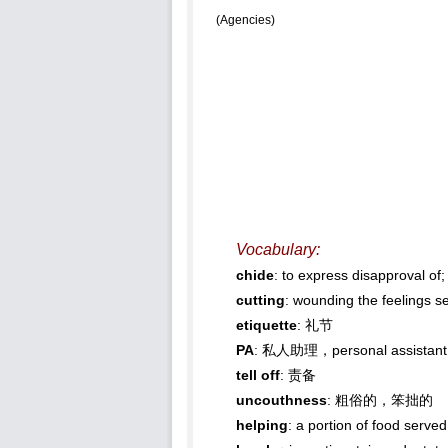
(Agencies)
Vocabulary:
chide
: to express disapprova
cutting
: wounding the feeli
etiquette
: 礼节
PA
: 私人助理，personal assistant
tell off
: 责备
uncouthness
: 粗俗的，笨拙的
helping
: a portion of food s