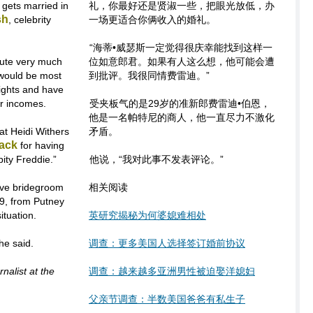
 gets married in
礼，你最好还是贤淑一些，把眼光放低，办
sh
, celebrity
一场更适合你俩收入的婚礼。
“海蒂•威瑟斯一定觉得很庆幸能找到这样一
ibute very much
位如意郎君。如果有人这么想，他可能会遭
 would be most
到批评。我很同情费雷迪。”
sights and have
r incomes.
受夹板气的是29岁的准新郎费雷迪•伯恩，
他是一名帕特尼的商人，他一直尽力不激化
at Heidi Withers
矛盾。
back
for having
ity Freddie.”
他说，“我对此事不发表评论。”
ive bridegroom
相关阅读
9, from Putney
ituation.
英研究揭秘为何婆媳难相处
he said.
调查：更多美国人选择签订婚前协议
nalist at the
调查：越来越多亚洲男性被迫娶洋媳妇
父亲节调查：半数美国爸爸有私生子