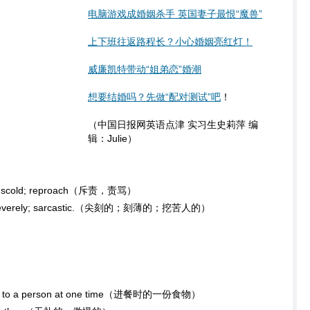
电脑游戏成婚姻杀手 英国妻子最恨“魔兽”‎
上下班往返路程长？小心婚姻亮红灯！
威廉凯特带动“姐弟恋”婚潮
想要结婚吗？先做“配对测试”吧
！
（中国日报网英语点津 实习生史莉萍 编
辑：Julie）
l of; scold; reproach（斥责，责骂）
ngs severely; sarcastic.（尖刻的；刻薄的；挖苦人的）
erved to a person at one time（进餐时的一份食物）