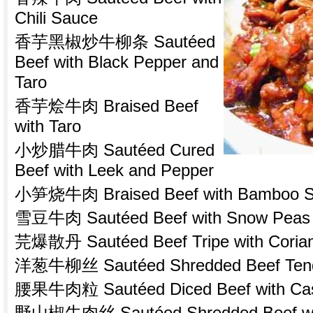
Chili Sauce
香芋黑椒炒牛柳条 Sautéed
Beef with Black Pepper and
Taro
香芋烩牛肉 Braised Beef
with Taro
小炒腊牛肉 Sautéed Cured
Beef with Leek and Pepper
小笋烧牛肉 Braised Beef with Bamboo S
雪豆牛肉 Sautéed Beef with Snow Peas
芫爆散丹 Sautéed Beef Tripe with Coria
洋葱牛柳丝 Sautéed Shredded Beef Tender
腰果牛肉粒 Sautéed Diced Beef with Ca