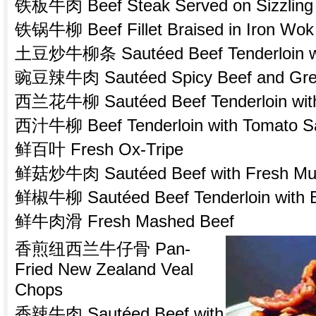
铁板牛肉 Beef Steak Served on Sizzling I
铁锅牛柳 Beef Fillet Braised in Iron Wok
土豆炒牛柳条 Sautéed Beef Tenderloin wi
豌豆辣牛肉 Sautéed Spicy Beef and Gre
西兰花牛柳 Sautéed Beef Tenderloin with
西汁牛柳 Beef Tenderloin with Tomato S
鲜百叶 Fresh Ox-Tripe
鲜菇炒牛肉 Sautéed Beef with Fresh Mu
鲜椒牛柳 Sautéed Beef Tenderloin with B
鲜牛肉滑 Fresh Mashed Beef
香煎纽西兰牛仔骨 Pan-
Fried New Zealand Veal
Chops
香辣牛肉 Sautéed Beef with