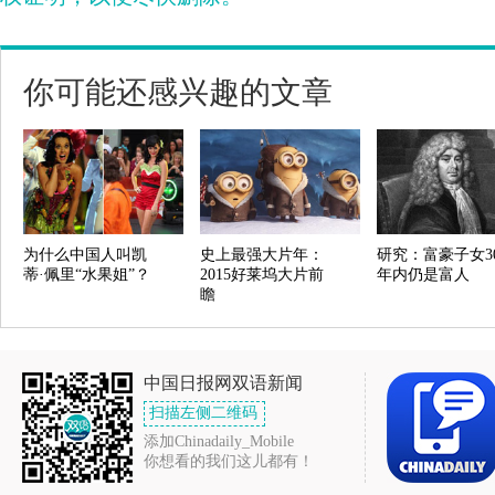
你可能还感兴趣的文章
为什么中国人叫凯
史上最强大片年：
研究：富豪子女3
蒂·佩里“水果姐”？
2015好莱坞大片前
年内仍是富人
瞻
中国日报网双语新闻
扫描左侧二维码
添加Chinadaily_Mobile
你想看的我们这儿都有！