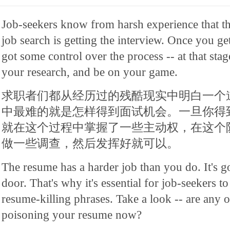
Job-seekers know from harsh experience that th
job search is getting the interview. Once you ge
got some control over the process -- at that stag
your research, and be on your game.
求职者们都从经历过的残酷现实中明白一个
中最难的就是怎样得到面试机会。一旦你得
就在这个过程中掌握了一些主动权，在这个
做一些调查，然后发挥好就可以。
The resume has a harder job than you do. It's go
door. That's why it's essential for job-seekers to
resume-killing phrases. Take a look -- are any o
poisoning your resume now?