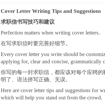
Cover Letter Writing Tips and Suggestions
求职信书写技巧和建议
Perfection matters when writing cover letters.
在写求职信时要完善好细节。
Every cover letter you write should be customiz
applying for, clear and concise, grammatically c
你写的每一封求职信，都应该对每个应聘的
明了、语法拼写正确、无误。
Here are cover letter tips and suggestions for wr
which will help you stand out from the crowd.