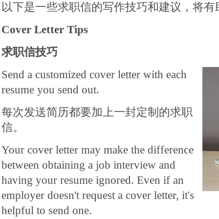
以下是一些求职信的写作技巧和建议，将有
Cover Letter Tips
求职信技巧
Send a customized cover letter with each
resume you send out.
每次发送简历都要加上一封定制的求职
信。
Your cover letter may make the difference
between obtaining a job interview and
having your resume ignored. Even if an
employer doesn't request a cover letter, it's
helpful to send one.