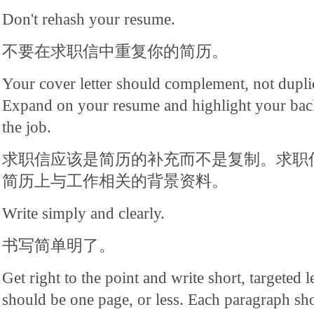
Don't rehash your resume.
不要在求职信中重复你的简历。
Your cover letter should complement, not dupli
Expand on your resume and highlight your backg
the job.
求职信应该是简历的补充而不是复制。求职
简历上与工作相关的背景资料。
Write simply and clearly.
书写简单明了。
Get right to the point and write short, targeted le
should be one page, or less. Each paragraph sho