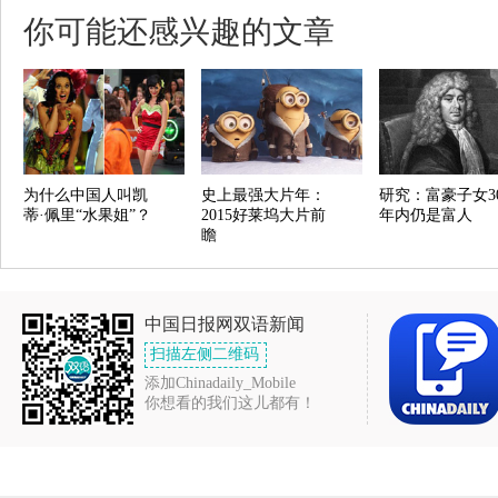
你可能还感兴趣的文章
为什么中国人叫凯
史上最强大片年：
研究：富豪子女3
蒂·佩里“水果姐”？
2015好莱坞大片前
年内仍是富人
瞻
中国日报网双语新闻
扫描左侧二维码
添加Chinadaily_Mobile
你想看的我们这儿都有！