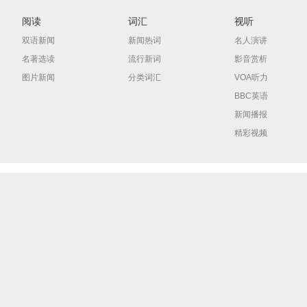
阅读
词汇
视听
双语新闻
新闻热词
名人演讲
名著选读
流行新词
影音赏析
图片新闻
分类词汇
VOA听力
BBC英语
新闻播报
精彩视频