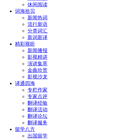
休闲阅读
词海拾贝
新闻热词
流行新语
分类词汇
新词新译
精彩视听
新闻播报
影视精讲
演讲集萃
金曲欣赏
影视沙龙
译通四海
专栏作家
专家点评
翻译经验
翻译活动
翻译论坛
翻译服务
留学八方
出国留学