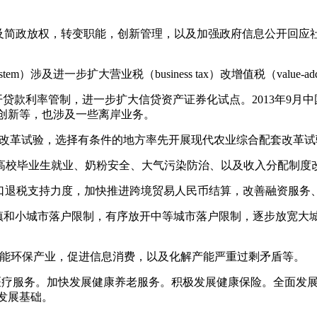
ive system）主要涉及简政放权，转变职能，创新管理，以及加强政府信息
x distribution system）涉及进一步扩大营业税（business tax）
 system）涉及全面放开贷款利率管制，进一步扩大信贷资产证券化试点。
创新等，也涉及一些离岸业务。
代农业综合配套改革试验，选择有条件的地方率先开展现代农业综合配套改革
 livelihood）涉及高校毕业生就业、奶粉安全、大气污染防治、以及收入分配
 system）涉及加大出口退税支持力度，加快推进跨境贸易人民币结算，
涉及全面放开小城镇和小城市落户限制，有序放开中等城市落户限制，逐
es）涉及加快发展节能环保产业，促进信息消费，以及化解产能严重过剩矛盾等。
dustry）涉及大力发展医疗服务。加快发展健康养老服务。积极发展健康
发展基础。