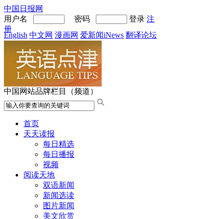
中国日报网
用户名
密码
登录
注
册
English
中文网
漫画网
爱新闻iNews
翻译论坛
中国网站品牌栏目（频道）
首页
天天读报
每日精选
每日播报
视频
阅读天地
双语新闻
新闻选读
图片新闻
美文欣赏