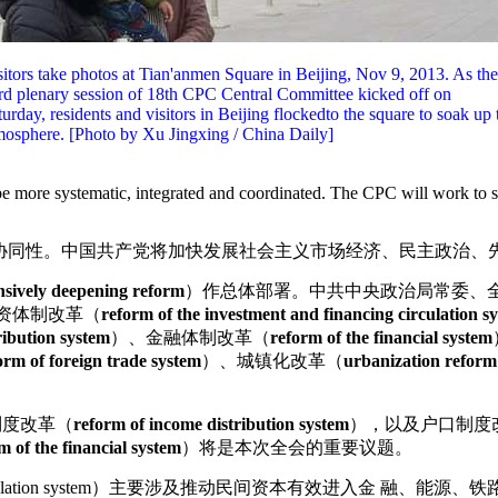
sitors take photos at Tian'anmen Square in Beijing, Nov 9, 2013. As the
ird plenary session of 18th CPC Central Committee kicked off on
turday, residents and visitors in Beijing flockedto the square to soak up 
mosphere. [Photo by Xu Jingxing / China Daily]
be more systematic, integrated and coordinated. The CPC will work to 
、协同性。中国共产党将加快发展社会主义市场经济、民主政治、
sively deepening reform
）作总体部署。中共中央政治局常委、
资体制改革（
reform of the investment and financing circulation s
ribution system
）、金融体制改革（
reform of the financial system
orm of foreign trade system
）、城镇化改革（
urbanization reform
制度改革（
reform of income distribution system
），以及户口制度
m of the financial system
）将是本次全会的重要议题。
nd financing circulation system）主要涉及推动民间资本