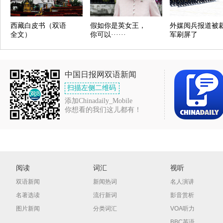
西藏白皮书（双语
假如你是英女王，
外媒阅兵报道被
全文）
你可以······
军刷屏了
中国日报网双语新闻
扫描左侧二维码
添加Chinadaily_Mobile
你想看的我们这儿都有！
阅读
词汇
视听
双语新闻
新闻热词
名人演讲
名著选读
流行新词
影音赏析
图片新闻
分类词汇
VOA听力
BBC英语