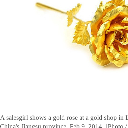
A salesgirl shows a gold rose at a gold shop in 
China's Jiangsu province, Feb 9, 2014. [Photo 