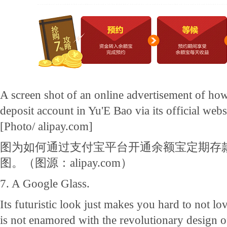
A screen shot of an online advertisement of how
deposit account in Yu'E Bao via its official we
[Photo/ alipay.com]
图为如何通过支付宝平台开通余额宝定期存
图。（图源：alipay.com）
7. A Google Glass.
Its futuristic look just makes you hard to not lov
is not enamored with the revolutionary design of