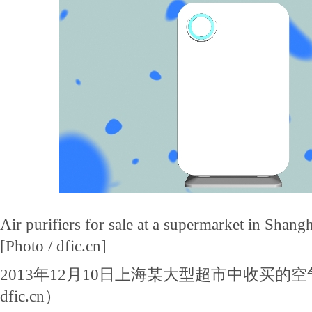
Air purifiers for sale at a supermarket in Shang
[Photo / dfic.cn]
2013年12月10日上海某大型超市中收买的
dfic.cn）