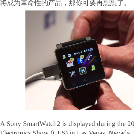
将成为革命性的产品，那你可要再想想了。
A Sony SmartWatch2 is displayed during the 
Electronics Show (CES) in Las Vegas, Nevada, 