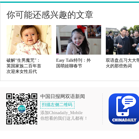
你可能还感兴趣的文章
破解“生男魔咒”：
Easy Talk特刊：外
双语盘点习大大
英国家族二百年首
国萌娃聊春节
火的那些热词
次迎来女性后代
中国日报网双语新闻
扫描左侧二维码
添加Chinadaily_Mobile
你想看的我们这儿都有！