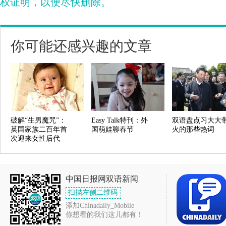
权证明，以便尽快删除。
你可能还感兴趣的文章
破解“生男魔咒”：
Easy Talk特刊：外
双语盘点习大大
英国家族二百年首
国萌娃聊春节
火的那些热词
次迎来女性后代
中国日报网双语新闻
扫描左侧二维码
添加Chinadaily_Mobile
你想看的我们这儿都有！