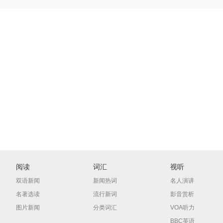
阅读
词汇
视听
双语新闻
新闻热词
名人演讲
名著选读
流行新词
影音赏析
图片新闻
分类词汇
VOA听力
BBC英语