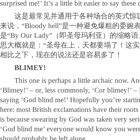
surprised me!’ It’s a little bit easier to say these 
这是最常见并通用于各种场合的英式惊叹
来说，“Bloody hell”是一种避免爆粗的委婉表
是“By Our Lady”（即圣母玛利亚）的缩
思大概就是：“圣母在上，天都要塌了！这实
相比之下，现在的说法还是容易多了！
BLIMEY!
This one is perhaps a little archaic now. An
‘Blimey!’ – or, less commonly, ‘Cor blimey!’ – i
saying ‘God blind me!’ Hopefully you’re starting
here: most British exclamations have their roots 
is because swearing by God was taken very serio
‘God blind me’ everyone would know you were 
should probably be left alone.