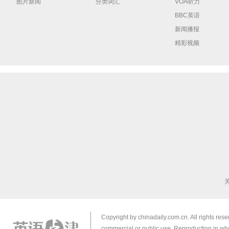
图片新闻
分类词汇
VOA听力
BBC英语
新闻播报
精彩视频
Copyright by chinadaily.com.cn. All rights res
commercial or public use. Reproduction in who