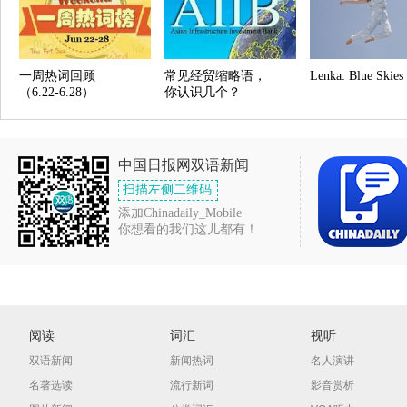
一周热词回顾
常见经贸缩略语，
Lenka: Blue Skies
（6.22-6.28）
你认识几个？
中国日报网双语新闻
扫描左侧二维码
添加Chinadaily_Mobile
你想看的我们这儿都有！
阅读
词汇
视听
双语新闻
新闻热词
名人演讲
名著选读
流行新词
影音赏析