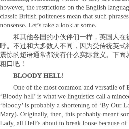
however, the restrictions on the English languag
classic British politeness mean that such phrases
nonsense. Let’s take a look at some.
和其他各国的小伙伴们一样，英国人在被
呼。不过和大多数人不同，因为受传统英式
震惊的短语通常都没有什么实际意义。下面
粗口吧！
BLOODY HELL!
One of the most common and versatile of Bri
‘Bloody hell’ is what we linguistics call a minc
‘bloody’ is probably a shortening of ‘By Our Lad
Mary). Originally, then, this probably meant so
Lady, all Hell’s about to break loose because of t