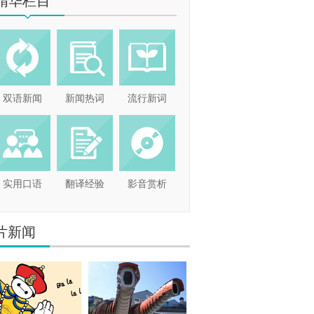
精华栏目
双语新闻
新闻热词
流行新词
实用口语
翻译经验
影音赏析
片新闻