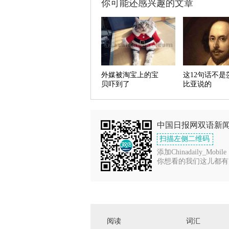
你可能还感兴趣的文章
外媒被淘宝上的宝
这12句话不是
贝吓到了
比亚说的
中国日报网双语新
扫描左侧二维码
添加Chinadaily_Mobile
你想看的我们这儿都有
阅读
词汇