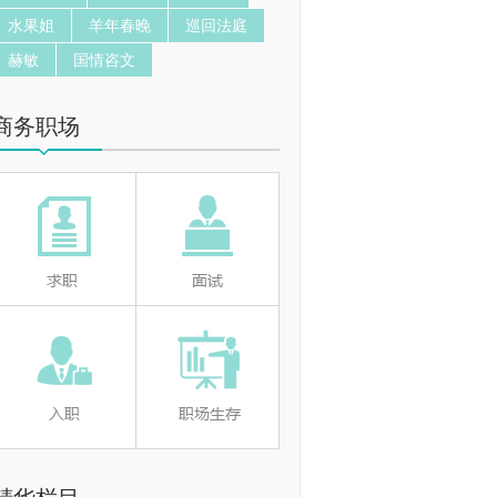
水果姐
羊年春晚
巡回法庭
赫敏
国情咨文
商务职场