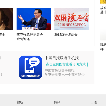
故
越
莎士
李克强总理记者会
2015双语读两会
金句速递
现
样
闻
中国日报双语手机报
点击左侧图标查看订阅方式
中国首份双语手机报
！
学英语看资讯一个都不能少！
视听
翻译
口语