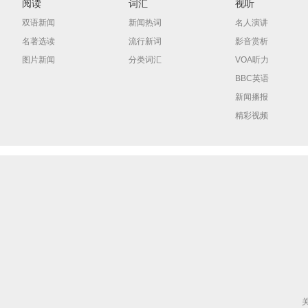
阅读
词汇
视听
双语新闻
新闻热词
名人演讲
名著选读
流行新词
影音赏析
图片新闻
分类词汇
VOA听力
BBC英语
新闻播报
精彩视频