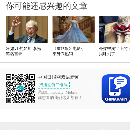
你可能还感兴趣的文章
冷如刀 灼如炬 李光
《灰姑娘》电影引
外媒被淘宝上的
耀名言录
束身衣热销
贝吓到了
中国日报网双语新闻
扫描左侧二维码
添加Chinadaily_Mobile
你想看的我们这儿都有！