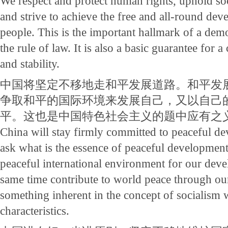
We respect and protect human rights, uphold soci
and strive to achieve the free and all-round dev
people. This is the important hallmark of a dem
the rule of law. It is also a basic guarantee for a
and stability.
中国将坚定不移地走和平发展道路。和平发
争取和平的国际环境来发展自己，又以自己
平。这也是中国特色社会主义的题中应有之
China will stay firmly committed to peaceful 
ask what is the essence of peaceful development. 
peaceful international environment for our deve
same time contribute to world peace through ou
something inherent in the concept of socialism 
characteristics.