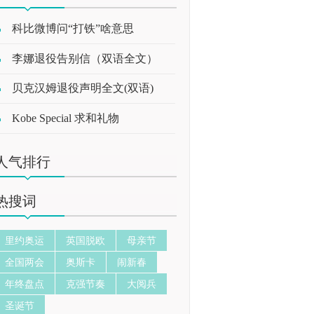
科比微博问“打铁”啥意思
李娜退役告别信（双语全文）
贝克汉姆退役声明全文(双语)
Kobe Special 求和礼物
人气排行
热搜词
里约奥运
英国脱欧
母亲节
全国两会
奥斯卡
闹新春
年终盘点
克强节奏
大阅兵
圣诞节