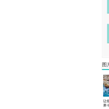
图
让
界