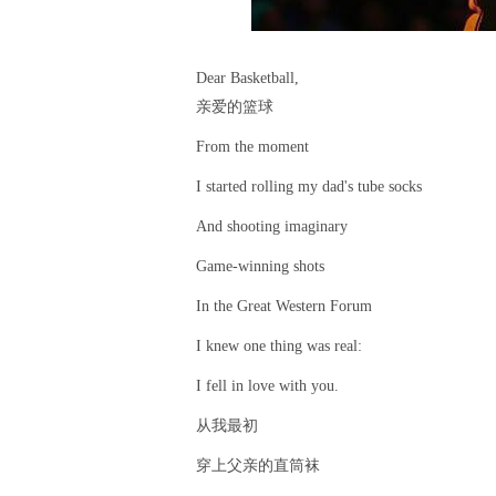
Dear Basketball,
亲爱的篮球
From the moment
I started rolling my dad's tube socks
And shooting imaginary
Game-winning shots
In the Great Western Forum
I knew one thing was real:
I fell in love with you.
从我最初
穿上父亲的直筒袜